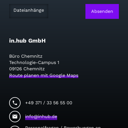
Dateianhänge
Absenden
in.hub GmbH
Büro Chemnitz
Technologie-Campus 1
09126 Chemnitz
Route planen mit Google Maps
phone
+49 371 / 33 56 55 00
mail
info@inhub.de
Personalfragen / Bewerbungen an