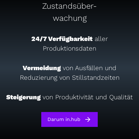
Zustandsüber-
info@inhub.de
mail
wachung
24/7 Verfügbarkeit
aller
Produktionsdaten
Vermeidung
von Ausfällen und
Reduzierung von Stillstandzeiten
Steigerung
von Produktivität und Qualität
arrow_forward
Darum in.hub