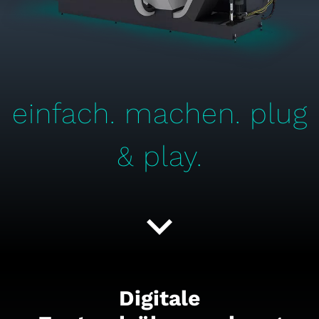
einfach. machen. plug
& play.
expand_more
Digitale